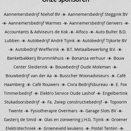
Aannemersbedrijf Niehof BV -⨳-
Aannemersbedrijf Steggink BV
-⨳- Aannemersbedrijf Warmes -⨳- Aannemersbedrijf Gerwers -⨳-
Accountants & Adviseurs de Kok -⨳- Alfoco -⨳- Auto Bulter B.D.
Lubben -⨳- Autobedrijf André Tijink -⨳- Autobedrijf Tijkorte BV
-⨳- Autobedrijf Wiefferink -⨳- B.T. Metaalbewerking B.V. -⨳-
Banketbakkerij Brunninkhuis -⨳- Bonanza verhuur -⨳- Bouw
Center Sleiderink -⨳- Bouwbedrijf Oude Moleman -⨳-
Bouwbedrijf van der Aa -⨳- Busscher Woonadviseurs -⨳- Café
Haamberg -⨳- Café Rouwers -⨳- Civra Bedrijfsbureau -⨳- E. Fox
Timmerbedrijf -⨳- Elektro Service Oude Lashof -⨳- Engelbertink
Stukadoorsbedrijf -⨳- Fa. Zwiep constructiebedrijf -⨳- Topvorm
Twente -⨳- Fysiotherapie Overmars -⨳- Garage Slots BV -⨳-
Gasterij de Smid -⨳- Glas en zonwering J.H.G. Tijink -⨳- Groener
Elektrotechniek -⨳- Groeneveld keukens -⨳- Postel Tenten -⨳-