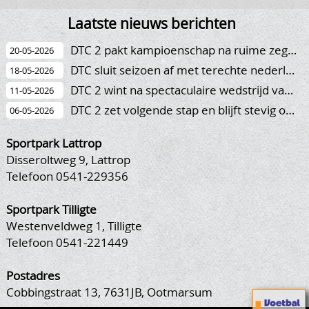
Laatste nieuws berichten
DTC 2 pakt kampioenschap na ruime zege op concurrent Stevo
20-05-2026
DTC sluit seizoen af met terechte nederlaag tegen TVV
18-05-2026
DTC 2 wint na spectaculaire wedstrijd van Fleringen 2
11-05-2026
DTC 2 zet volgende stap en blijft stevig op eerste plaats staan
06-05-2026
Sportpark Lattrop
Disseroltweg 9, Lattrop
Telefoon 0541-229356
Sportpark Tilligte
Westenveldweg 1, Tilligte
Telefoon 0541-221449
Postadres
Cobbingstraat 13, 7631JB, Ootmarsum