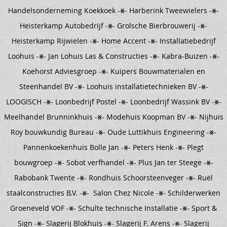
Handelsonderneming Koekkoek -⨳- Harberink Tweewielers -⨳-
Heisterkamp Autobedrijf -⨳- Grolsche Bierbrouwerij -⨳-
Heisterkamp Rijwielen -⨳- Home Accent -⨳- Installatiebedrijf
Loohuis -⨳- Jan Lohuis Las & Constructies -⨳- Kabra-Buizen -⨳-
Koehorst Adviesgroep -⨳- Kuipers Bouwmaterialen en
Steenhandel BV -⨳- Loohuis installatietechnieken BV -⨳-
LOOGISCH -⨳- Loonbedrijf Postel -⨳- Loonbedrijf Wassink BV -⨳-
Meelhandel Brunninkhuis -⨳- Modehuis Koopman BV -⨳- Nijhuis
Roy bouwkundig Bureau -⨳- Oude Luttikhuis Engineering -⨳-
Pannenkoekenhuis Bolle Jan -⨳- Peters Henk -⨳- Plegt
bouwgroep -⨳- Sobot verfhandel -⨳- Plus Jan ter Steege -⨳-
Rabobank Twente -⨳- Rondhuis Schoorsteenveger -⨳- Ruël
staalconstructies B.V. -⨳- Salon Chez Nicole -⨳- Schilderwerken
Groeneveld VOF -⨳- Schulte technische Installatie -⨳- Sport &
Sign -⨳- Slagerij Blokhuis -⨳- Slagerij F. Arens -⨳- Slagerij