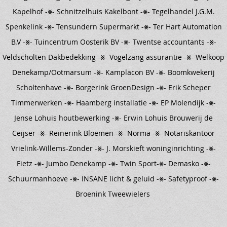
Kapelhof -⨳- Schnitzelhuis Kakelbont -⨳- Tegelhandel J.G.M.
Spenkelink -⨳- Tensundern Supermarkt -⨳- Ter Hart Automation
B.V -⨳- Tuincentrum Oosterik BV -⨳- Twentse accountants -⨳-
Veldscholten Dakbedekking -⨳- Vogelzang assurantie -⨳- Welkoop
Denekamp/Ootmarsum -⨳- Kamplacon BV -⨳- Boomkwekerij
Scholtenhave -⨳- Borgerink GroenDesign -⨳- Erik Scheper
Timmerwerken -⨳- Haamberg installatie -⨳- EP Molendijk -⨳-
Jense Lohuis houtbewerking -⨳- Erwin Lohuis Brouwerij de
Ceijser -⨳- Reinerink Bloemen -⨳- Norma -⨳- Notariskantoor
Vrielink-Willems-Zonder -⨳- J. Morskieft woninginrichting -⨳-
Fietz -⨳- Jumbo Denekamp -⨳- Twin Sport-⨳- Demasko -⨳-
Schuurmanhoeve -⨳- INSANE licht & geluid -⨳- Safetyproof -⨳-
Broenink Tweewielers