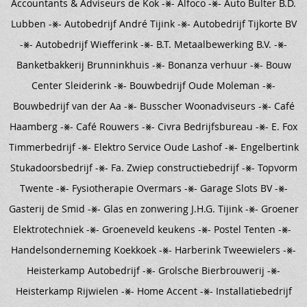
Accountants & Adviseurs de Kok -⨳- Alfoco -⨳- Auto Bulter B.D.
Lubben -⨳- Autobedrijf André Tijink -⨳- Autobedrijf Tijkorte BV
-⨳- Autobedrijf Wiefferink -⨳- B.T. Metaalbewerking B.V. -⨳-
Banketbakkerij Brunninkhuis -⨳- Bonanza verhuur -⨳- Bouw
Center Sleiderink -⨳- Bouwbedrijf Oude Moleman -⨳-
Bouwbedrijf van der Aa -⨳- Busscher Woonadviseurs -⨳- Café
Haamberg -⨳- Café Rouwers -⨳- Civra Bedrijfsbureau -⨳- E. Fox
Timmerbedrijf -⨳- Elektro Service Oude Lashof -⨳- Engelbertink
Stukadoorsbedrijf -⨳- Fa. Zwiep constructiebedrijf -⨳- Topvorm
Twente -⨳- Fysiotherapie Overmars -⨳- Garage Slots BV -⨳-
Gasterij de Smid -⨳- Glas en zonwering J.H.G. Tijink -⨳- Groener
Elektrotechniek -⨳- Groeneveld keukens -⨳- Postel Tenten -⨳-
Handelsonderneming Koekkoek -⨳- Harberink Tweewielers -⨳-
Heisterkamp Autobedrijf -⨳- Grolsche Bierbrouwerij -⨳-
Heisterkamp Rijwielen -⨳- Home Accent -⨳- Installatiebedrijf