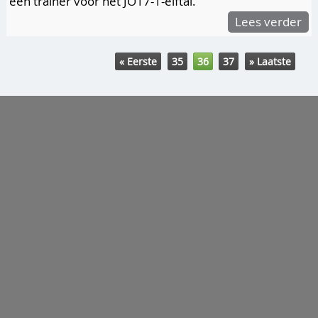
een trainer voor het JO17-1-elftal.
Lees verder
« Eerste
35
36
37
» Laatste