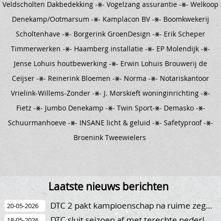
Veldscholten Dakbedekking -⨳- Vogelzang assurantie -⨳- Welkoop
Denekamp/Ootmarsum -⨳- Kamplacon BV -⨳- Boomkwekerij
Scholtenhave -⨳- Borgerink GroenDesign -⨳- Erik Scheper
Timmerwerken -⨳- Haamberg installatie -⨳- EP Molendijk -⨳-
Jense Lohuis houtbewerking -⨳- Erwin Lohuis Brouwerij de
Ceijser -⨳- Reinerink Bloemen -⨳- Norma -⨳- Notariskantoor
Vrielink-Willems-Zonder -⨳- J. Morskieft woninginrichting -⨳-
Fietz -⨳- Jumbo Denekamp -⨳- Twin Sport-⨳- Demasko -⨳-
Schuurmanhoeve -⨳- INSANE licht & geluid -⨳- Safetyproof -⨳-
Broenink Tweewielers
Laatste nieuws berichten
DTC 2 pakt kampioenschap na ruime zege op concurrent Stevo
20-05-2026
DTC sluit seizoen af met terechte nederlaag tegen TVV
18-05-2026