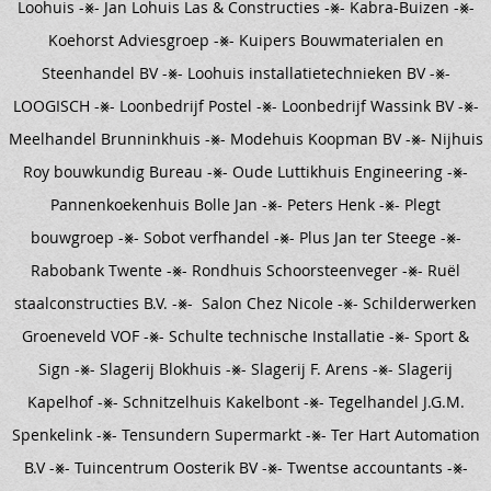
Loohuis -⨳- Jan Lohuis Las & Constructies -⨳- Kabra-Buizen -⨳-
Koehorst Adviesgroep -⨳- Kuipers Bouwmaterialen en
Steenhandel BV -⨳- Loohuis installatietechnieken BV -⨳-
LOOGISCH -⨳- Loonbedrijf Postel -⨳- Loonbedrijf Wassink BV -⨳-
Meelhandel Brunninkhuis -⨳- Modehuis Koopman BV -⨳- Nijhuis
Roy bouwkundig Bureau -⨳- Oude Luttikhuis Engineering -⨳-
Pannenkoekenhuis Bolle Jan -⨳- Peters Henk -⨳- Plegt
bouwgroep -⨳- Sobot verfhandel -⨳- Plus Jan ter Steege -⨳-
Rabobank Twente -⨳- Rondhuis Schoorsteenveger -⨳- Ruël
staalconstructies B.V. -⨳- Salon Chez Nicole -⨳- Schilderwerken
Groeneveld VOF -⨳- Schulte technische Installatie -⨳- Sport &
Sign -⨳- Slagerij Blokhuis -⨳- Slagerij F. Arens -⨳- Slagerij
Kapelhof -⨳- Schnitzelhuis Kakelbont -⨳- Tegelhandel J.G.M.
Spenkelink -⨳- Tensundern Supermarkt -⨳- Ter Hart Automation
B.V -⨳- Tuincentrum Oosterik BV -⨳- Twentse accountants -⨳-